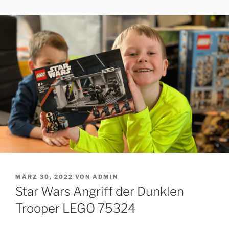
Zum
SPIELZEUGWELT
Spielzeug für Kinder
Inhalt
springen
VERÖFFENTLICHT
MÄRZ 30, 2022
VON
ADMIN
AM
Star Wars Angriff der Dunklen
Trooper LEGO 75324