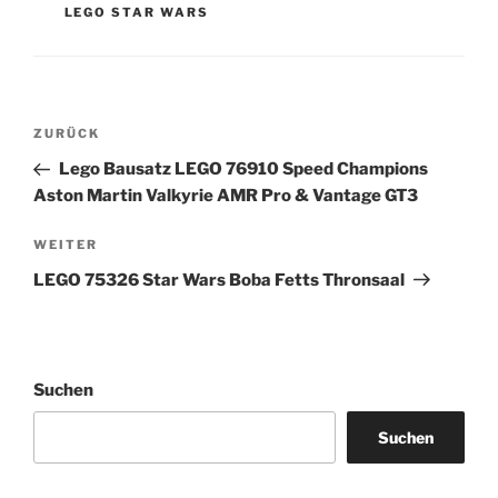
LEGO STAR WARS
Beitragsnavigation
Vorheriger
ZURÜCK
Beitrag
Lego Bausatz LEGO 76910 Speed Champions
Aston Martin Valkyrie AMR Pro & Vantage GT3
Nächster
WEITER
Beitrag
LEGO 75326 Star Wars Boba Fetts Thronsaal
Suchen
Suchen