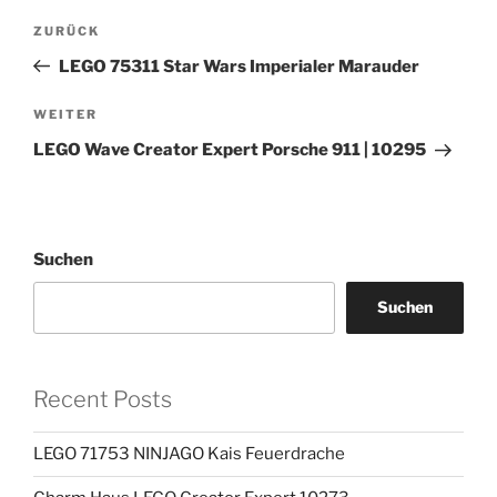
Beitragsnavigation
Vorheriger
ZURÜCK
Beitrag
LEGO 75311 Star Wars Imperialer Marauder
Nächster
WEITER
Beitrag
LEGO Wave Creator Expert Porsche 911 | 10295
Suchen
Suchen
Recent Posts
LEGO 71753 NINJAGO Kais Feuerdrache